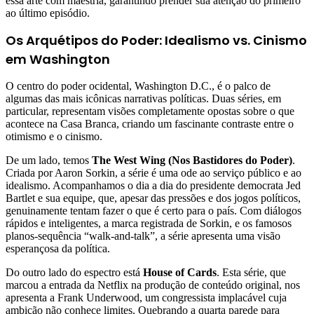
essa arte com maestria, garantindo prender sua atenção do primeiro
ao último episódio.
Os Arquétipos do Poder: Idealismo vs. Cinismo
em Washington
O centro do poder ocidental, Washington D.C., é o palco de
algumas das mais icônicas narrativas políticas. Duas séries, em
particular, representam visões completamente opostas sobre o que
acontece na Casa Branca, criando um fascinante contraste entre o
otimismo e o cinismo.
De um lado, temos
The West Wing (Nos Bastidores do Poder)
.
Criada por Aaron Sorkin, a série é uma ode ao serviço público e ao
idealismo. Acompanhamos o dia a dia do presidente democrata Jed
Bartlet e sua equipe, que, apesar das pressões e dos jogos políticos,
genuinamente tentam fazer o que é certo para o país. Com diálogos
rápidos e inteligentes, a marca registrada de Sorkin, e os famosos
planos-sequência “walk-and-talk”, a série apresenta uma visão
esperançosa da política.
Do outro lado do espectro está
House of Cards
. Esta série, que
marcou a entrada da Netflix na produção de conteúdo original, nos
apresenta a Frank Underwood, um congressista implacável cuja
ambição não conhece limites. Quebrando a quarta parede para