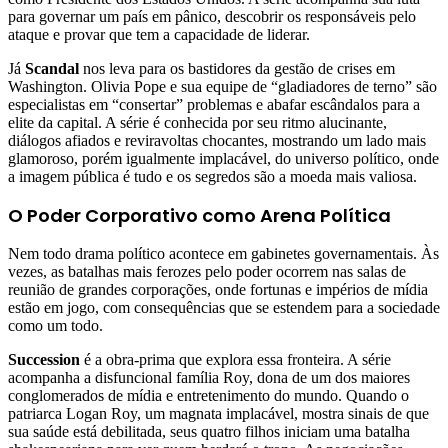
para governar um país em pânico, descobrir os responsáveis pelo
ataque e provar que tem a capacidade de liderar.
Já
Scandal
nos leva para os bastidores da gestão de crises em
Washington. Olivia Pope e sua equipe de “gladiadores de terno” são
especialistas em “consertar” problemas e abafar escândalos para a
elite da capital. A série é conhecida por seu ritmo alucinante,
diálogos afiados e reviravoltas chocantes, mostrando um lado mais
glamoroso, porém igualmente implacável, do universo político, onde
a imagem pública é tudo e os segredos são a moeda mais valiosa.
O Poder Corporativo como Arena Política
Nem todo drama político acontece em gabinetes governamentais. Às
vezes, as batalhas mais ferozes pelo poder ocorrem nas salas de
reunião de grandes corporações, onde fortunas e impérios de mídia
estão em jogo, com consequências que se estendem para a sociedade
como um todo.
Succession
é a obra-prima que explora essa fronteira. A série
acompanha a disfuncional família Roy, dona de um dos maiores
conglomerados de mídia e entretenimento do mundo. Quando o
patriarca Logan Roy, um magnata implacável, mostra sinais de que
sua saúde está debilitada, seus quatro filhos iniciam uma batalha