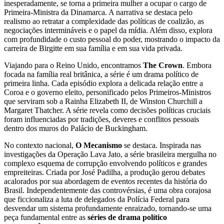
inesperadamente, se torna a primeira mulher a ocupar o cargo de
Primeira-Ministra da Dinamarca. A narrativa se destaca pelo
realismo ao retratar a complexidade das políticas de coalizão, as
negociações intermináveis e o papel da mídia. Além disso, explora
com profundidade o custo pessoal do poder, mostrando o impacto da
carreira de Birgitte em sua família e em sua vida privada.
Viajando para o Reino Unido, encontramos
The Crown
. Embora
focada na família real britânica, a série é um drama político de
primeira linha. Cada episódio explora a delicada relação entre a
Coroa e o governo eleito, personificado pelos Primeiros-Ministros
que serviram sob a Rainha Elizabeth II, de Winston Churchill a
Margaret Thatcher. A série revela como decisões políticas cruciais
foram influenciadas por tradições, deveres e conflitos pessoais
dentro dos muros do Palácio de Buckingham.
No contexto nacional,
O Mecanismo
se destaca. Inspirada nas
investigações da Operação Lava Jato, a série brasileira mergulha no
complexo esquema de corrupção envolvendo políticos e grandes
empreiteiras. Criada por José Padilha, a produção gerou debates
acalorados por sua abordagem de eventos recentes da história do
Brasil. Independentemente das controvérsias, é uma obra corajosa
que ficcionaliza a luta de delegados da Polícia Federal para
desvendar um sistema profundamente enraizado, tornando-se uma
peça fundamental entre as
séries de drama político