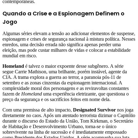
contemporâneas.
Quando a Crise e a Espionagem Definem o
Jogo
Algumas séries elevam a tensão ao adicionar elementos de suspense,
espionagem e crises de segurança nacional à mistura política. Nesses
enredos, uma decisão errada não significa apenas perder uma
eleição, mas pode custar milhares de vidas e colocar a estabilidade
mundial em risco.
Homeland
é talvez o maior expoente desse subgênero. A série
segue Carrie Mathison, uma brilhante, porém instável, agente da
CIA. A trama explora a guerra ao terror, a paranoia pós-11 de
setembro e as zonas cinzentas da espionagem internacional. A
complexidade moral dos personagens e as reviravoltas constantes
fazem de
Homeland
uma experiência eletrizante, que questiona o
preço da segurança e os sacrifícios feitos em nome dela.
Com uma premissa de alto impacto,
Designated Survivor
nos joga
diretamente no caos. Após um atentado terrorista dizimar o Capitólio
durante o discurso do Estado da União, Tom Kirkman, o Secretário
de Habitação e Desenvolvimento Urbano, torna-se o único
sobrevivente na linha de sucessão e é imediatamente empossado
como Presidente dos Estados Unidos. A série acompanha sua luta