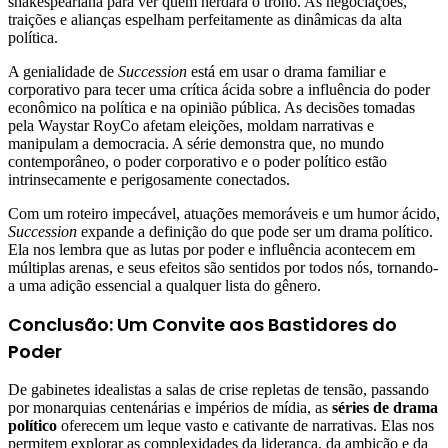
shakespeariana para ver quem herdará o trono. As negociações,
traições e alianças espelham perfeitamente as dinâmicas da alta
política.
A genialidade de
Succession
está em usar o drama familiar e
corporativo para tecer uma crítica ácida sobre a influência do poder
econômico na política e na opinião pública. As decisões tomadas
pela Waystar RoyCo afetam eleições, moldam narrativas e
manipulam a democracia. A série demonstra que, no mundo
contemporâneo, o poder corporativo e o poder político estão
intrinsecamente e perigosamente conectados.
Com um roteiro impecável, atuações memoráveis e um humor ácido,
Succession
expande a definição do que pode ser um drama político.
Ela nos lembra que as lutas por poder e influência acontecem em
múltiplas arenas, e seus efeitos são sentidos por todos nós, tornando-
a uma adição essencial a qualquer lista do gênero.
Conclusão: Um Convite aos Bastidores do
Poder
De gabinetes idealistas a salas de crise repletas de tensão, passando
por monarquias centenárias e impérios de mídia, as
séries de drama
político
oferecem um leque vasto e cativante de narrativas. Elas nos
permitem explorar as complexidades da liderança, da ambição e da