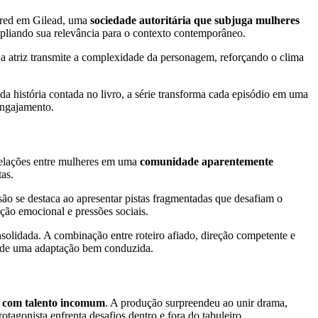
ffred em Gilead, uma
sociedade autoritária que subjuga mulheres
ampliando sua relevância para o contexto contemporâneo.
, a atriz transmite a complexidade da personagem, reforçando o clima
 da história contada no livro, a série transforma cada episódio em uma
engajamento.
 relações entre mulheres em uma
comunidade aparentemente
as.
são se destaca ao apresentar pistas fragmentadas que desafiam o
ção emocional e pressões sociais.
olidada. A combinação entre roteiro afiado, direção competente e
ça de uma adaptação bem conduzida.
 com talento incomum
. A produção surpreendeu ao unir drama,
otagonista enfrenta desafios dentro e fora do tabuleiro.