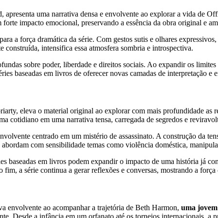
, apresenta uma narrativa densa e envolvente ao explorar a vida de O
om forte impacto emocional, preservando a essência da obra original e 
para a força dramática da série. Com gestos sutis e olhares expressivos
e construída, intensifica essa atmosfera sombria e introspectiva.
ofundas sobre poder, liberdade e direitos sociais. Ao expandir os limites
ries baseadas em livros de oferecer novas camadas de interpretação e 
iarty, eleva o material original ao explorar com mais profundidade as
a cotidiano em uma narrativa tensa, carregada de segredos e reviravolt
envolvente centrado em um mistério de assassinato. A construção da ten
tas abordam com sensibilidade temas como violência doméstica, manipula
 baseadas em livros podem expandir o impacto de uma história já cons
 fim, a série continua a gerar reflexões e conversas, mostrando a for
va envolvente ao acompanhar a trajetória de Beth Harmon,
uma jovem
e. Desde a infância em um orfanato até os torneios internacionais, a pr