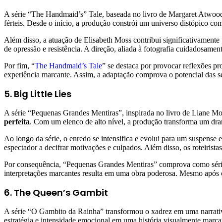
A série “The Handmaid’s” Tale, baseada no livro de Margaret Atwood
férteis. Desde o início, a produção constrói um universo distópico c
Além disso, a atuação de Elisabeth Moss contribui significativamente 
de opressão e resistência. A direção, aliada à fotografia cuidadosament
Por fim, “
The Handmaid’s Tale
” se destaca por provocar reflexões pr
experiência marcante. Assim, a adaptação comprova o potencial das sé
5. Big Little Lies
A série “Pequenas Grandes Mentiras”, inspirada no livro de Liane Mor
perfeita
. Com um elenco de alto nível, a produção transforma um dram
Ao longo da série, o enredo se intensifica e evolui para um suspense 
espectador a decifrar motivações e culpados. Além disso, os roteiris
Por consequência, “Pequenas Grandes Mentiras” comprova como séries
interpretações marcantes resulta em uma obra poderosa. Mesmo após o
6. The Queen’s Gambit
A série “O Gambito da Rainha” transformou o xadrez em uma narrati
estratégia e intensidade emocional em uma história visualmente marcant