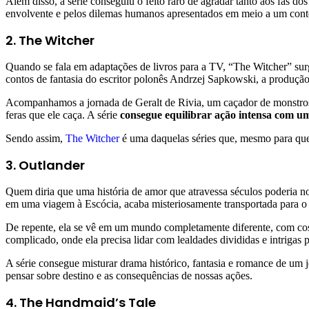
Além disso, a série conseguiu o feito raro de agradar tanto aos fãs d
envolvente e pelos dilemas humanos apresentados em meio a um conte
2. The Witcher
Quando se fala em adaptações de livros para a TV, “The Witcher” su
contos de fantasia do escritor polonês Andrzej Sapkowski, a produção
Acompanhamos a jornada de Geralt de Rivia, um caçador de monstros 
feras que ele caça. A série
consegue equilibrar ação intensa com u
Sendo assim,
The Witcher
é uma daquelas séries que, mesmo para quem
3. Outlander
Quem diria que uma história de amor que atravessa séculos poderia n
em uma viagem à Escócia, acaba misteriosamente transportada para o
De repente, ela se vê em um mundo completamente diferente, com co
complicado, onde ela precisa lidar com lealdades divididas e intrigas p
A série consegue misturar drama histórico, fantasia e romance de um
pensar sobre destino e as consequências de nossas ações.
4. The Handmaid’s Tale