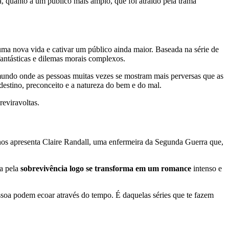
a, quanto a um público mais amplo, que foi atraído pela trama
ma nova vida e cativar um público ainda maior. Baseada na série de
fantásticas e dilemas morais complexos.
undo onde as pessoas muitas vezes se mostram mais perversas que as
estino, preconceito e a natureza do bem e do mal.
eviravoltas.
nos apresenta Claire Randall, uma enfermeira da Segunda Guerra que,
a pela
sobrevivência logo se transforma em um romance
intenso e
ssoa podem ecoar através do tempo. É daquelas séries que te fazem