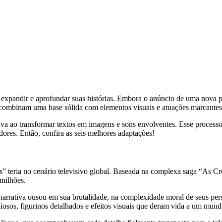
o expandir e aprofundar suas histórias. Embora o anúncio de uma nova p
combinam uma base sólida com elementos visuais e atuações marcantes 
iva ao transformar textos em imagens e sons envolventes. Esse processo
dores. Então, confira as seis melhores adaptações!
 teria no cenário televisivo global. Baseada na complexa saga “As C
milhões.
A narrativa ousou em sua brutalidade, na complexidade moral de seus pe
sos, figurinos detalhados e efeitos visuais que deram vida a um mundo r