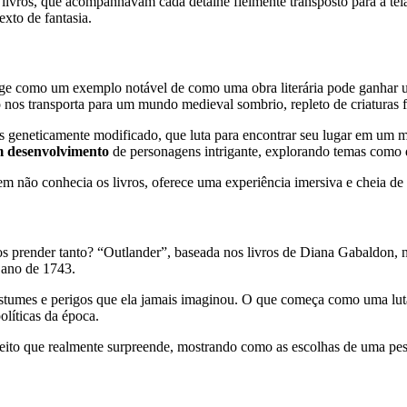
os livros, que acompanhavam cada detalhe fielmente transposto para a tel
xto de fantasia.
rge como um exemplo notável de como uma obra literária pode ganhar u
 nos transporta para um mundo medieval sombrio, repleto de criaturas 
geneticamente modificado, que luta para encontrar seu lugar em um m
m desenvolvimento
de personagens intrigante, explorando temas como d
 não conhecia os livros, oferece uma experiência imersiva e cheia de r
os prender tanto? “Outlander”, baseada nos livros de Diana Gabaldon, 
 ano de 1743.
stumes e perigos que ela jamais imaginou. O que começa como uma lut
olíticas da época.
 jeito que realmente surpreende, mostrando como as escolhas de uma pe