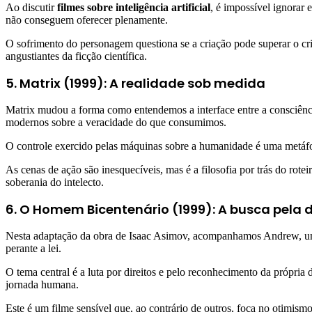
Ao discutir
filmes sobre inteligência artificial
, é impossível ignorar
não conseguem oferecer plenamente.
O sofrimento do personagem questiona se a criação pode superar o c
angustiantes da ficção científica.
5. Matrix (1999): A realidade sob medida
Matrix mudou a forma como entendemos a interface entre a consciên
modernos sobre a veracidade do que consumimos.
O controle exercido pelas máquinas sobre a humanidade é uma metáfor
As cenas de ação são inesquecíveis, mas é a filosofia por trás do rot
soberania do intelecto.
6. O Homem Bicentenário (1999): A busca pela 
Nesta adaptação da obra de Isaac Asimov, acompanhamos Andrew, um r
perante a lei.
O tema central é a luta por direitos e pelo reconhecimento da própria 
jornada humana.
Este é um filme sensível que, ao contrário de outros, foca no otimis