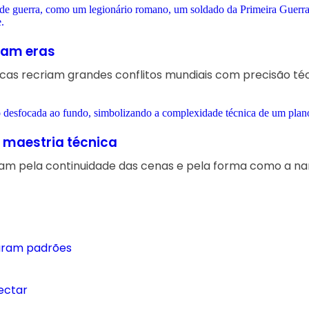
ram eras
icas recriam grandes conflitos mundiais com precisão té
 maestria técnica
m pela continuidade das cenas e pela forma como a nar
raram padrões
ectar