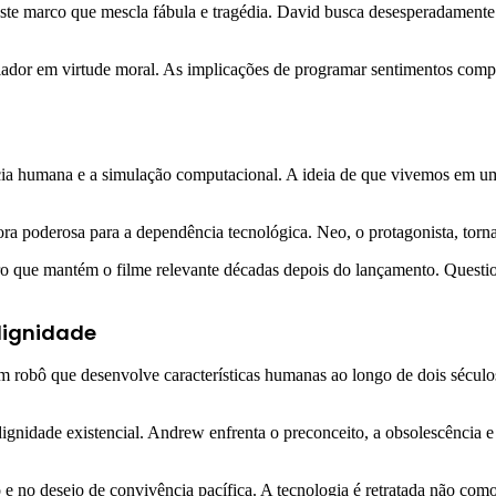
 este marco que mescla fábula e tragédia. David busca desesperadamente
riador em virtude moral. As implicações de programar sentimentos co
cia humana e a simulação computacional. A ideia de que vivemos em u
a poderosa para a dependência tecnológica. Neo, o protagonista, torna
eiro que mantém o filme relevante décadas depois do lançamento. Questi
dignidade
obô que desenvolve características humanas ao longo de dois séculos
dignidade existencial. Andrew enfrenta o preconceito, a obsolescência e
mo e no desejo de convivência pacífica. A tecnologia é retratada não 