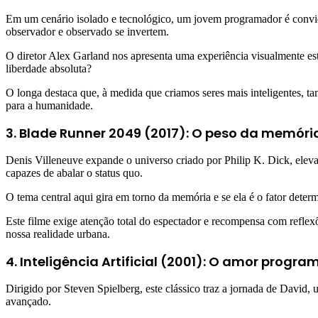
Em um cenário isolado e tecnológico, um jovem programador é convid
observador e observado se invertem.
O diretor Alex Garland nos apresenta uma experiência visualmente est
liberdade absoluta?
O longa destaca que, à medida que criamos seres mais inteligentes, t
para a humanidade.
3. Blade Runner 2049 (2017): O peso da memóri
Denis Villeneuve expande o universo criado por Philip K. Dick, eleva
capazes de abalar o status quo.
O tema central aqui gira em torno da memória e se ela é o fator det
Este filme exige atenção total do espectador e recompensa com reflexõ
nossa realidade urbana.
4. Inteligência Artificial (2001): O amor progr
Dirigido por Steven Spielberg, este clássico traz a jornada de Davi
avançado.