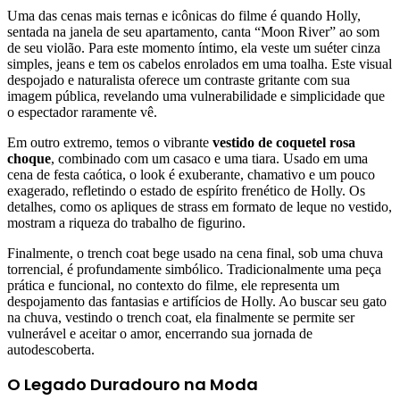
Uma das cenas mais ternas e icônicas do filme é quando Holly,
sentada na janela de seu apartamento, canta “Moon River” ao som
de seu violão. Para este momento íntimo, ela veste um suéter cinza
simples, jeans e tem os cabelos enrolados em uma toalha. Este visual
despojado e naturalista oferece um contraste gritante com sua
imagem pública, revelando uma vulnerabilidade e simplicidade que
o espectador raramente vê.
Em outro extremo, temos o vibrante
vestido de coquetel rosa
choque
, combinado com um casaco e uma tiara. Usado em uma
cena de festa caótica, o look é exuberante, chamativo e um pouco
exagerado, refletindo o estado de espírito frenético de Holly. Os
detalhes, como os apliques de strass em formato de leque no vestido,
mostram a riqueza do trabalho de figurino.
Finalmente, o trench coat bege usado na cena final, sob uma chuva
torrencial, é profundamente simbólico. Tradicionalmente uma peça
prática e funcional, no contexto do filme, ele representa um
despojamento das fantasias e artifícios de Holly. Ao buscar seu gato
na chuva, vestindo o trench coat, ela finalmente se permite ser
vulnerável e aceitar o amor, encerrando sua jornada de
autodescoberta.
O Legado Duradouro na Moda