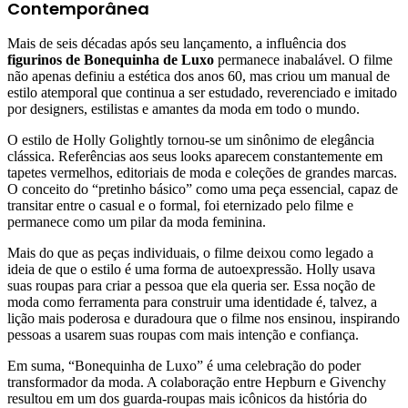
Contemporânea
Mais de seis décadas após seu lançamento, a influência dos
figurinos de Bonequinha de Luxo
permanece inabalável. O filme
não apenas definiu a estética dos anos 60, mas criou um manual de
estilo atemporal que continua a ser estudado, reverenciado e imitado
por designers, estilistas e amantes da moda em todo o mundo.
O estilo de Holly Golightly tornou-se um sinônimo de elegância
clássica. Referências aos seus looks aparecem constantemente em
tapetes vermelhos, editoriais de moda e coleções de grandes marcas.
O conceito do “pretinho básico” como uma peça essencial, capaz de
transitar entre o casual e o formal, foi eternizado pelo filme e
permanece como um pilar da moda feminina.
Mais do que as peças individuais, o filme deixou como legado a
ideia de que o estilo é uma forma de autoexpressão. Holly usava
suas roupas para criar a pessoa que ela queria ser. Essa noção de
moda como ferramenta para construir uma identidade é, talvez, a
lição mais poderosa e duradoura que o filme nos ensinou, inspirando
pessoas a usarem suas roupas com mais intenção e confiança.
Em suma, “Bonequinha de Luxo” é uma celebração do poder
transformador da moda. A colaboração entre Hepburn e Givenchy
resultou em um dos guarda-roupas mais icônicos da história do