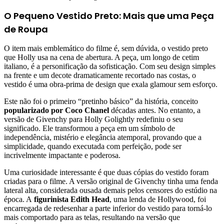
O Pequeno Vestido Preto: Mais que uma Peça
de Roupa
O item mais emblemático do filme é, sem dúvida, o vestido preto
que Holly usa na cena de abertura. A peça, um longo de cetim
italiano, é a personificação da sofisticação. Com seu design simples
na frente e um decote dramaticamente recortado nas costas, o
vestido é uma obra-prima de design que exala glamour sem esforço.
Este não foi o primeiro “pretinho básico” da história, conceito
popularizado por Coco Chanel
décadas antes. No entanto, a
versão de Givenchy para Holly Golightly redefiniu o seu
significado. Ele transformou a peça em um símbolo de
independência, mistério e elegância atemporal, provando que a
simplicidade, quando executada com perfeição, pode ser
incrivelmente impactante e poderosa.
Uma curiosidade interessante é que duas cópias do vestido foram
criadas para o filme. A versão original de Givenchy tinha uma fenda
lateral alta, considerada ousada demais pelos censores do estúdio na
época. A
figurinista Edith Head
, uma lenda de Hollywood, foi
encarregada de redesenhar a parte inferior do vestido para torná-lo
mais comportado para as telas, resultando na versão que