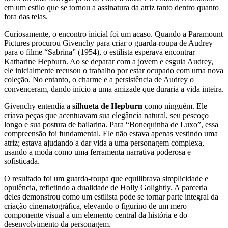
em um estilo que se tornou a assinatura da atriz tanto dentro quanto
fora das telas.
Curiosamente, o encontro inicial foi um acaso. Quando a Paramount
Pictures procurou Givenchy para criar o guarda-roupa de Audrey
para o filme “Sabrina” (1954), o estilista esperava encontrar
Katharine Hepburn. Ao se deparar com a jovem e esguia Audrey,
ele inicialmente recusou o trabalho por estar ocupado com uma nova
coleção. No entanto, o charme e a persistência de Audrey o
convenceram, dando início a uma amizade que duraria a vida inteira.
Givenchy entendia a
silhueta de Hepburn
como ninguém. Ele
criava peças que acentuavam sua elegância natural, seu pescoço
longo e sua postura de bailarina. Para “Bonequinha de Luxo”, essa
compreensão foi fundamental. Ele não estava apenas vestindo uma
atriz; estava ajudando a dar vida a uma personagem complexa,
usando a moda como uma ferramenta narrativa poderosa e
sofisticada.
O resultado foi um guarda-roupa que equilibrava simplicidade e
opulência, refletindo a dualidade de Holly Golightly. A parceria
deles demonstrou como um estilista pode se tornar parte integral da
criação cinematográfica, elevando o figurino de um mero
componente visual a um elemento central da história e do
desenvolvimento da personagem.