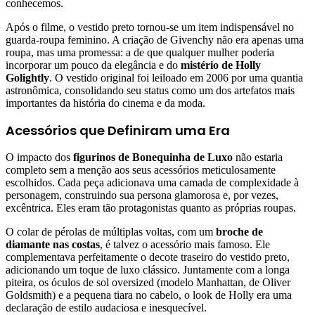
conhecemos.
Após o filme, o vestido preto tornou-se um item indispensável no
guarda-roupa feminino. A criação de Givenchy não era apenas uma
roupa, mas uma promessa: a de que qualquer mulher poderia
incorporar um pouco da elegância e do
mistério de Holly
Golightly
. O vestido original foi leiloado em 2006 por uma quantia
astronômica, consolidando seu status como um dos artefatos mais
importantes da história do cinema e da moda.
Acessórios que Definiram uma Era
O impacto dos
figurinos de Bonequinha de Luxo
não estaria
completo sem a menção aos seus acessórios meticulosamente
escolhidos. Cada peça adicionava uma camada de complexidade à
personagem, construindo sua persona glamorosa e, por vezes,
excêntrica. Eles eram tão protagonistas quanto as próprias roupas.
O colar de pérolas de múltiplas voltas, com um
broche de
diamante nas costas
, é talvez o acessório mais famoso. Ele
complementava perfeitamente o decote traseiro do vestido preto,
adicionando um toque de luxo clássico. Juntamente com a longa
piteira, os óculos de sol oversized (modelo Manhattan, de Oliver
Goldsmith) e a pequena tiara no cabelo, o look de Holly era uma
declaração de estilo audaciosa e inesquecível.