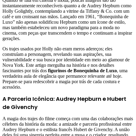
Quando se fala em cinema e moda, poucas imagens são tão
instantaneamente reconhecíveis quanto a de Audrey Hepburn como
Holly Golightly, contemplando a vitrine da Tiffany & Co. com um
café e um croissant nas mãos. Lançado em 1961, “Bonequinha de
Luxo” não apenas solidificou Hepburn como um ícone de estilo,
mas também estabeleceu um novo paradigma para a moda no
cinema, com peças que transcendem o tempo e continuam a inspirar
gerações.
Os trajes usados por Holly não eram meros adereços; eles
construíam a personagem, revelando suas aspirações, sua
vulnerabilidade e sua busca por identidade em meio ao glamour de
Nova York. Este artigo mergulha na história e nos detalhes
fascinantes por trás dos
figurinos de Bonequinha de Luxo
, uma
verdadeira aula de elegância que permanece relevante até hoje.
Prepare-se para redescobrir a magia por trás de cada costura e
acessório.
A Parceria Icônica: Audrey Hepburn e Hubert
de Givenchy
A magia dos trajes do filme começa com uma das colaborações mais
célebres da história da moda: a amizade e parceria profissional entre
Audrey Hepburn e o estilista francês Hubert de Givenchy. A união
deles foi uma sinergia perfeita entre a musa e o criador, resultando