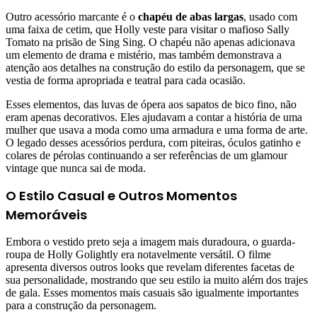
Outro acessório marcante é o
chapéu de abas largas
, usado com
uma faixa de cetim, que Holly veste para visitar o mafioso Sally
Tomato na prisão de Sing Sing. O chapéu não apenas adicionava
um elemento de drama e mistério, mas também demonstrava a
atenção aos detalhes na construção do estilo da personagem, que se
vestia de forma apropriada e teatral para cada ocasião.
Esses elementos, das luvas de ópera aos sapatos de bico fino, não
eram apenas decorativos. Eles ajudavam a contar a história de uma
mulher que usava a moda como uma armadura e uma forma de arte.
O legado desses acessórios perdura, com piteiras, óculos gatinho e
colares de pérolas continuando a ser referências de um glamour
vintage que nunca sai de moda.
O Estilo Casual e Outros Momentos
Memoráveis
Embora o vestido preto seja a imagem mais duradoura, o guarda-
roupa de Holly Golightly era notavelmente versátil. O filme
apresenta diversos outros looks que revelam diferentes facetas de
sua personalidade, mostrando que seu estilo ia muito além dos trajes
de gala. Esses momentos mais casuais são igualmente importantes
para a construção da personagem.