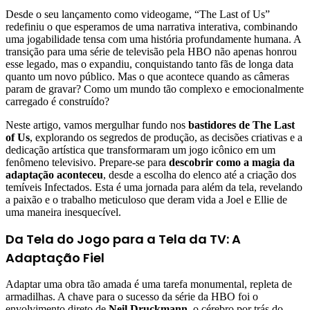
Desde o seu lançamento como videogame, “The Last of Us”
redefiniu o que esperamos de uma narrativa interativa, combinando
uma jogabilidade tensa com uma história profundamente humana. A
transição para uma série de televisão pela HBO não apenas honrou
esse legado, mas o expandiu, conquistando tanto fãs de longa data
quanto um novo público. Mas o que acontece quando as câmeras
param de gravar? Como um mundo tão complexo e emocionalmente
carregado é construído?
Neste artigo, vamos mergulhar fundo nos
bastidores de The Last
of Us
, explorando os segredos de produção, as decisões criativas e a
dedicação artística que transformaram um jogo icônico em um
fenômeno televisivo. Prepare-se para
descobrir como a magia da
adaptação aconteceu
, desde a escolha do elenco até a criação dos
temíveis Infectados. Esta é uma jornada para além da tela, revelando
a paixão e o trabalho meticuloso que deram vida a Joel e Ellie de
uma maneira inesquecível.
Da Tela do Jogo para a Tela da TV: A
Adaptação Fiel
Adaptar uma obra tão amada é uma tarefa monumental, repleta de
armadilhas. A chave para o sucesso da série da HBO foi o
envolvimento direto de
Neil Druckmann
, o cérebro por trás do