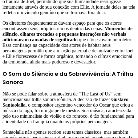
o trauma de Joel, permitindo que sua humanidade ressurgisse
lentamente através de sua conexão com Ellie. A jornada deles na tela
refletia um vínculo genuíno que se formava fora dela.
Os diretores frequentemente davam espaço para que os atores
encontrassem seus próprios ritmos dentro das cenas.
Momentos de
silêncio, olhares trocados e pequenas interações não verbais
adicionaram camadas de significado
que não estavam no roteiro.
Essa confiança na capacidade dos atores de habitar seus
personagens permitiu que a relação paternal e de amizade entre Joel
e Ellie florescesse de forma orgânica, tornando o clímax emocional
da temporada ainda mais poderoso e devastador.
O Som do Silêncio e da Sobrevivência: A Trilha
Sonora
Não se pode falar sobre a atmosfera de “The Last of Us” sem
mencionar sua trilha sonora icônica. A decisão de trazer
Gustavo
Santaolalla
, o compositor argentino vencedor do Oscar que criou a
música do jogo, foi um golpe de mestre. Sua música, caracterizada
pelo uso minimalista do violão e do ronroco, é tão fundamental para
a identidade da franquia quanto os próprios personagens.
Santaolalla não apenas recriou seus temas clássicos, mas também
compôs novas peças que se alinhavam perfeitamente com o tom da