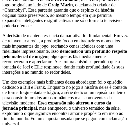
jogo original, ao lado de
Craig Mazin
, o aclamado criador de
“Chernobyl”. Essa parceria garantiu que o espírito da história
original fosse preservado, ao mesmo tempo em que permitia
expansões inteligentes e significativas que só o formato televisivo
poderia oferecer.
A decisão de manter a essência da narrativa foi fundamental. Em vez
de reinventar a roda, a produção focou em traduzir os momentos
mais impactantes do jogo, recriando cenas icônicas com uma
fidelidade impressionante.
Isso demonstrou um profundo respeito
pelo material de origem
, algo que os fãs imediatamente
reconheceram e apreciaram. A estrutura episódica permitiu que a
jornada de Joel e Ellie respirasse, dando mais profundidade às suas
interações e ao mundo ao redor deles.
Um dos exemplos mais brilhantes dessa abordagem foi o episódio
dedicado a Bill e Frank. Enquanto no jogo a história deles é contada
de forma fragmentada e trágica, a série dedicou um episódio inteiro
para construir um dos arcos românticos mais comoventes da
televisão moderna.
Essa expansão não alterou o curso da
jornada principal
, mas enriqueceu o universo temático da série,
explorando o que significa encontrar amor e propósito em meio ao
fim do mundo. Foi uma aposta ousada que se pagou com aclamação
universal.