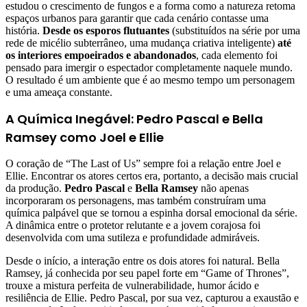
estudou o crescimento de fungos e a forma como a natureza retoma
espaços urbanos para garantir que cada cenário contasse uma
história.
Desde os esporos flutuantes
(substituídos na série por uma
rede de micélio subterrâneo, uma mudança criativa inteligente)
até
os interiores empoeirados e abandonados
, cada elemento foi
pensado para imergir o espectador completamente naquele mundo.
O resultado é um ambiente que é ao mesmo tempo um personagem
e uma ameaça constante.
A Química Inegável: Pedro Pascal e Bella
Ramsey como Joel e Ellie
O coração de “The Last of Us” sempre foi a relação entre Joel e
Ellie. Encontrar os atores certos era, portanto, a decisão mais crucial
da produção.
Pedro Pascal
e
Bella Ramsey
não apenas
incorporaram os personagens, mas também construíram uma
química palpável que se tornou a espinha dorsal emocional da série.
A dinâmica entre o protetor relutante e a jovem corajosa foi
desenvolvida com uma sutileza e profundidade admiráveis.
Desde o início, a interação entre os dois atores foi natural. Bella
Ramsey, já conhecida por seu papel forte em “Game of Thrones”,
trouxe a mistura perfeita de vulnerabilidade, humor ácido e
resiliência de Ellie. Pedro Pascal, por sua vez, capturou a exaustão e