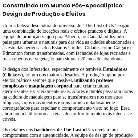
Construindo um Mundo Pós-Apocalíptico:
Design de Produção e Efeitos
Criar a beleza desoladora do universo de “The Last of Us” exigiu
uma combinação de locações reais e efeitos práticos e digitais. A
equipe de produção viajou para Alberta, no Canadá, utilizando
paisagens urbanas e naturais para dar vida às cidades abandonadas e
às estradas perigosas dos Estados Unidos. Cidades como Calgary e
Edmonton foram transformadas, com fachadas de lojas recriadas e
ruas cobertas de vegetação para simular 20 anos de abandono.
O design dos Infectados, especialmente os temíveis
Estaladores
(Clickers)
, foi um dos maiores desafios. A produção optou por
efeitos práticos sempre que possível,
utilizando próteses
complexas e maquiagem corporal
para criar criaturas
aterrorizantes e visceralmente reais. Atores e dublês passaram horas
na cadeira de maquiagem para se transformarem nos monstros
fúngicos, cujos movimentos e sons foram cuidadosamente
coreografados para espelhar o comportamento visto no jogo. Essa
abordagem tátil tornou as cenas de confronto muito mais intensas e
críveis.
Os detalhes nos
bastidores de The Last of Us
revelam um
compromisso com a autenticidade. A equipe de design de produção