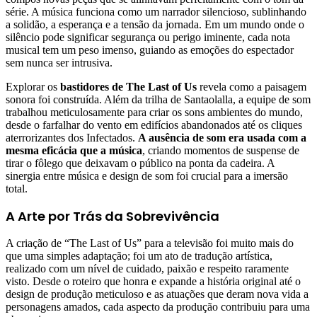
série. A música funciona como um narrador silencioso, sublinhando
a solidão, a esperança e a tensão da jornada. Em um mundo onde o
silêncio pode significar segurança ou perigo iminente, cada nota
musical tem um peso imenso, guiando as emoções do espectador
sem nunca ser intrusiva.
Explorar os
bastidores de The Last of Us
revela como a paisagem
sonora foi construída. Além da trilha de Santaolalla, a equipe de som
trabalhou meticulosamente para criar os sons ambientes do mundo,
desde o farfalhar do vento em edifícios abandonados até os cliques
aterrorizantes dos Infectados.
A ausência de som era usada com a
mesma eficácia que a música
, criando momentos de suspense de
tirar o fôlego que deixavam o público na ponta da cadeira. A
sinergia entre música e design de som foi crucial para a imersão
total.
A Arte por Trás da Sobrevivência
A criação de “The Last of Us” para a televisão foi muito mais do
que uma simples adaptação; foi um ato de tradução artística,
realizado com um nível de cuidado, paixão e respeito raramente
visto. Desde o roteiro que honra e expande a história original até o
design de produção meticuloso e as atuações que deram nova vida a
personagens amados, cada aspecto da produção contribuiu para uma