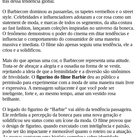
trás dessa tendência global.
O Barbiecore dominou as passarelas, os tapetes vermelhos e o street
style. Celebridades e influenciadores adotaram a cor rosa como um
statement de moda, e marcas de todos os segmentos, da alta-costura
ao fast fashion, lançaram coleções inspiradas no universo da boneca.
O fenômeno demonstrou o poder do cinema em ditar tendências e
influenciar o comportamento do consumidor de uma maneira
massiva e imediata. O filme não apenas seguiu uma tendência, ele a
criou e a solidificou.
Mais do que apenas uma cor, o Barbiecore representa uma atitude.
Trata-se de abraçar a alegria e a ousadia na forma de se vestir,
rejeitando a ideia de que a feminilidade e a diversão são sinônimos
de frivolidade. O
figurino do filme Barbie
deu ao público a
permissão para experimentar com a moda de uma maneira mais livre
e expressiva. A mensagem subjacente é que você pode ser
inteligente, forte e, ao mesmo tempo, amar um vestido rosa
brilhante.
O legado do figurino de “Barbie” vai além da tendência passageira.
Ele redefiniu a percepção da boneca para uma nova geração e
solidificou seu status como um ícone da moda. O filme provou que
o design de figurino, quando executado com inteligência e paixão,
pode ser tão impactante e memorável quanto o roteiro ou a atuação.
As roupas contaram uma história complexa sobre identidade,