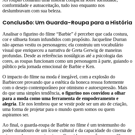
conformidade e autoaceitação, tudo isso enquanto nos
deslumbravam com sua beleza.
Conclusão: Um Guarda-Roupa para a História
Analisar o figurino do filme “Barbie” é perceber que cada costura,
cor e silhueta foram infundidos com propósito. Jacqueline Durran
não apenas vestiu os personagens; ela construiu um vocabulário
visual que enriqueceu a narrativa de Greta Gerwig de maneiras
profundas. Desde as referências nostálgicas até a psicologia das
cores, as roupas funcionam como um personagem à parte, guiando o
público pela jornada emocional de Barbie e Ken.
O impacto do filme na moda é inegável, com a explosão do
Barbiecore provando que a estética da boneca ressoa fortemente
com o desejo contemporâneo por otimismo e autoexpressão. Mais
do que uma simples tendência,
o figurino nos convidou a olhar
para a moda como uma ferramenta de empoderamento e
alegria
. Ele nos lembrou que se vestir pode ser um ato de criação,
uma forma de projetar para o mundo quem somos ou quem
aspiramos ser.
Ao final, o guarda-roupa de Barbie no filme é um testemunho do
poder duradouro de um ícone cultural e da capacidade do cinema de