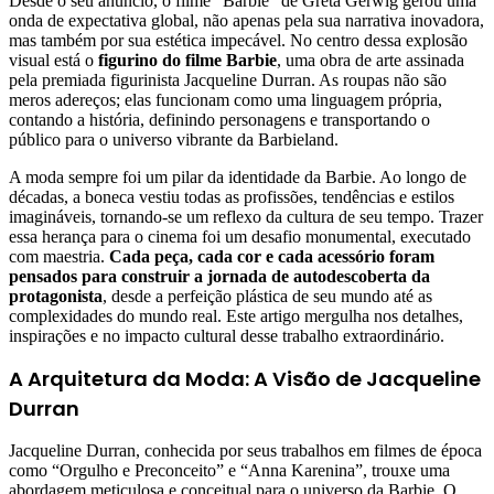
Desde o seu anúncio, o filme “Barbie” de Greta Gerwig gerou uma
onda de expectativa global, não apenas pela sua narrativa inovadora,
mas também por sua estética impecável. No centro dessa explosão
visual está o
figurino do filme Barbie
, uma obra de arte assinada
pela premiada figurinista Jacqueline Durran. As roupas não são
meros adereços; elas funcionam como uma linguagem própria,
contando a história, definindo personagens e transportando o
público para o universo vibrante da Barbieland.
A moda sempre foi um pilar da identidade da Barbie. Ao longo de
décadas, a boneca vestiu todas as profissões, tendências e estilos
imagináveis, tornando-se um reflexo da cultura de seu tempo. Trazer
essa herança para o cinema foi um desafio monumental, executado
com maestria.
Cada peça, cada cor e cada acessório foram
pensados para construir a jornada de autodescoberta da
protagonista
, desde a perfeição plástica de seu mundo até as
complexidades do mundo real. Este artigo mergulha nos detalhes,
inspirações e no impacto cultural desse trabalho extraordinário.
A Arquitetura da Moda: A Visão de Jacqueline
Durran
Jacqueline Durran, conhecida por seus trabalhos em filmes de época
como “Orgulho e Preconceito” e “Anna Karenina”, trouxe uma
abordagem meticulosa e conceitual para o universo da Barbie. O