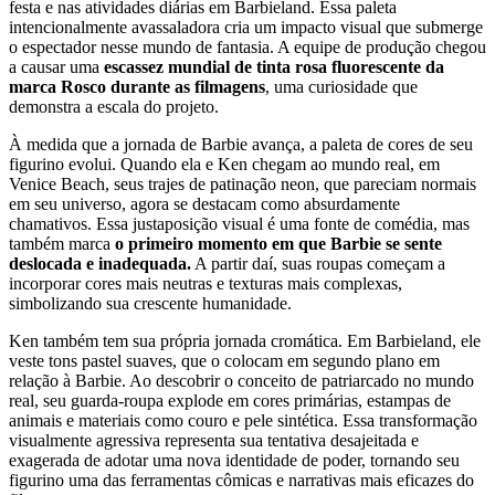
festa e nas atividades diárias em Barbieland. Essa paleta
intencionalmente avassaladora cria um impacto visual que submerge
o espectador nesse mundo de fantasia. A equipe de produção chegou
a causar uma
escassez mundial de tinta rosa fluorescente da
marca Rosco durante as filmagens
, uma curiosidade que
demonstra a escala do projeto.
À medida que a jornada de Barbie avança, a paleta de cores de seu
figurino evolui. Quando ela e Ken chegam ao mundo real, em
Venice Beach, seus trajes de patinação neon, que pareciam normais
em seu universo, agora se destacam como absurdamente
chamativos. Essa justaposição visual é uma fonte de comédia, mas
também marca
o primeiro momento em que Barbie se sente
deslocada e inadequada.
A partir daí, suas roupas começam a
incorporar cores mais neutras e texturas mais complexas,
simbolizando sua crescente humanidade.
Ken também tem sua própria jornada cromática. Em Barbieland, ele
veste tons pastel suaves, que o colocam em segundo plano em
relação à Barbie. Ao descobrir o conceito de patriarcado no mundo
real, seu guarda-roupa explode em cores primárias, estampas de
animais e materiais como couro e pele sintética. Essa transformação
visualmente agressiva representa sua tentativa desajeitada e
exagerada de adotar uma nova identidade de poder, tornando seu
figurino uma das ferramentas cômicas e narrativas mais eficazes do