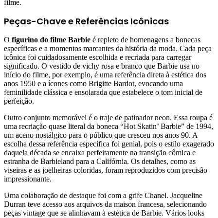
filme.
Peças-Chave e Referências Icônicas
O
figurino do filme Barbie
é repleto de homenagens a bonecas
específicas e a momentos marcantes da história da moda. Cada peça
icônica foi cuidadosamente escolhida e recriada para carregar
significado. O vestido de vichy rosa e branco que Barbie usa no
início do filme, por exemplo, é uma referência direta à estética dos
anos 1950 e a ícones como Brigitte Bardot, evocando uma
feminilidade clássica e ensolarada que estabelece o tom inicial de
perfeição.
Outro conjunto memorável é o traje de patinador neon. Essa roupa é
uma recriação quase literal da boneca “Hot Skatin’ Barbie” de 1994,
um aceno nostálgico para o público que cresceu nos anos 90. A
escolha dessa referência específica foi genial, pois o estilo exagerado
daquela década se encaixa perfeitamente na transição cômica e
estranha de Barbieland para a Califórnia. Os detalhes, como as
viseiras e as joelheiras coloridas, foram reproduzidos com precisão
impressionante.
Uma colaboração de destaque foi com a grife Chanel. Jacqueline
Durran teve acesso aos arquivos da maison francesa, selecionando
peças vintage que se alinhavam à estética de Barbie. Vários looks