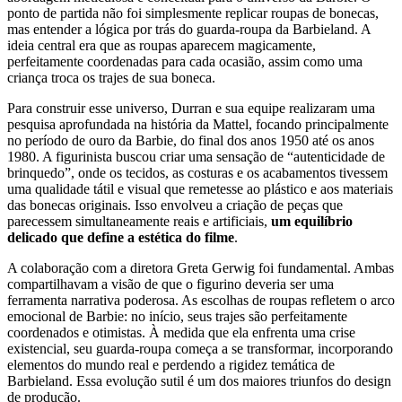
ponto de partida não foi simplesmente replicar roupas de bonecas,
mas entender a lógica por trás do guarda-roupa da Barbieland. A
ideia central era que as roupas aparecem magicamente,
perfeitamente coordenadas para cada ocasião, assim como uma
criança troca os trajes de sua boneca.
Para construir esse universo, Durran e sua equipe realizaram uma
pesquisa aprofundada na história da Mattel, focando principalmente
no período de ouro da Barbie, do final dos anos 1950 até os anos
1980. A figurinista buscou criar uma sensação de “autenticidade de
brinquedo”, onde os tecidos, as costuras e os acabamentos tivessem
uma qualidade tátil e visual que remetesse ao plástico e aos materiais
das bonecas originais. Isso envolveu a criação de peças que
parecessem simultaneamente reais e artificiais,
um equilíbrio
delicado que define a estética do filme
.
A colaboração com a diretora Greta Gerwig foi fundamental. Ambas
compartilhavam a visão de que o figurino deveria ser uma
ferramenta narrativa poderosa. As escolhas de roupas refletem o arco
emocional de Barbie: no início, seus trajes são perfeitamente
coordenados e otimistas. À medida que ela enfrenta uma crise
existencial, seu guarda-roupa começa a se transformar, incorporando
elementos do mundo real e perdendo a rigidez temática de
Barbieland. Essa evolução sutil é um dos maiores triunfos do design
de produção.