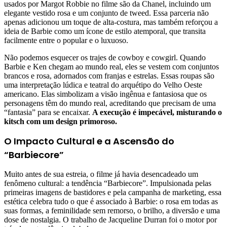
usados por Margot Robbie no filme são da Chanel, incluindo um
elegante vestido rosa e um conjunto de tweed. Essa parceria não
apenas adicionou um toque de alta-costura, mas também reforçou a
ideia de Barbie como um ícone de estilo atemporal, que transita
facilmente entre o popular e o luxuoso.
Não podemos esquecer os trajes de cowboy e cowgirl. Quando
Barbie e Ken chegam ao mundo real, eles se vestem com conjuntos
brancos e rosa, adornados com franjas e estrelas. Essas roupas são
uma interpretação lúdica e teatral do arquétipo do Velho Oeste
americano. Elas simbolizam a visão ingênua e fantasiosa que os
personagens têm do mundo real, acreditando que precisam de uma
“fantasia” para se encaixar.
A execução é impecável, misturando o
kitsch com um design primoroso.
O Impacto Cultural e a Ascensão do
“Barbiecore”
Muito antes de sua estreia, o filme já havia desencadeado um
fenômeno cultural: a tendência “Barbiecore”. Impulsionada pelas
primeiras imagens de bastidores e pela campanha de marketing, essa
estética celebra tudo o que é associado à Barbie: o rosa em todas as
suas formas, a feminilidade sem remorso, o brilho, a diversão e uma
dose de nostalgia. O trabalho de Jacqueline Durran foi o motor por