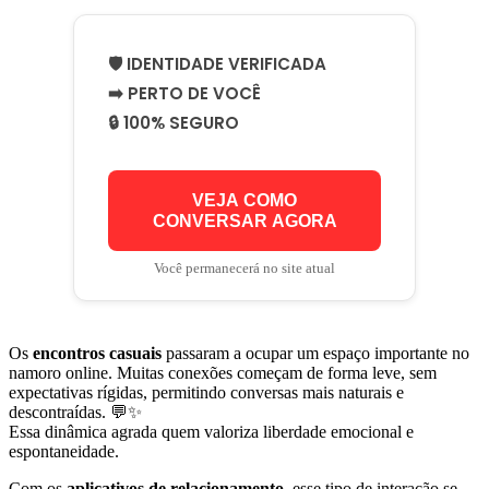
🛡️ IDENTIDADE VERIFICADA
➡️ PERTO DE VOCÊ
🔒 100% SEGURO
VEJA COMO
CONVERSAR AGORA
Você permanecerá no site atual
Os
encontros casuais
passaram a ocupar um espaço importante no
namoro online. Muitas conexões começam de forma leve, sem
expectativas rígidas, permitindo conversas mais naturais e
descontraídas. 💬✨
Essa dinâmica agrada quem valoriza liberdade emocional e
espontaneidade.
Com os
aplicativos de relacionamento
, esse tipo de interação se