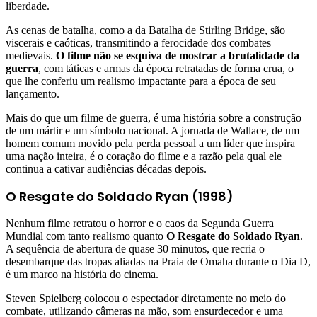
liberdade.
As cenas de batalha, como a da Batalha de Stirling Bridge, são
viscerais e caóticas, transmitindo a ferocidade dos combates
medievais.
O filme não se esquiva de mostrar a brutalidade da
guerra
, com táticas e armas da época retratadas de forma crua, o
que lhe conferiu um realismo impactante para a época de seu
lançamento.
Mais do que um filme de guerra, é uma história sobre a construção
de um mártir e um símbolo nacional. A jornada de Wallace, de um
homem comum movido pela perda pessoal a um líder que inspira
uma nação inteira, é o coração do filme e a razão pela qual ele
continua a cativar audiências décadas depois.
O Resgate do Soldado Ryan (1998)
Nenhum filme retratou o horror e o caos da Segunda Guerra
Mundial com tanto realismo quanto
O Resgate do Soldado Ryan
.
A sequência de abertura de quase 30 minutos, que recria o
desembarque das tropas aliadas na Praia de Omaha durante o Dia D,
é um marco na história do cinema.
Steven Spielberg colocou o espectador diretamente no meio do
combate, utilizando câmeras na mão, som ensurdecedor e uma