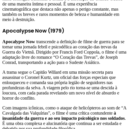
de uma maneira íntima e pessoal. É uma experiência
cinematográfica que destaca não apenas o perigo constante, mas
também os breves e raros momentos de beleza e humanidade em
meio à destruição.
Apocalypse Now (1979)
Apocalypse Now
transcende a definição de filme de guerra para se
tornar uma jornada febril e psicodélica ao coração das trevas da
Guerra do Vietnã. Dirigido por Francis Ford Coppola, o filme é uma
adaptação livre do romance “O Coração das Trevas”, de Joseph
Conrad, transportando a ação para o Sudeste Asiático.
A trama segue o Capitão Willard em uma missão secreta para
assassinar o Coronel Kurtz, um oficial das forças especiais que
enlouqueceu e comanda sua própria legião de seguidores nas
profundezas da selva. A viagem pelo rio torna-se uma descida à
loucura, com cada parada revelando um novo nível de absurdo e
horror do conflito.
Com imagens icônicas, como o ataque de helicópteros ao som de “A
Cavalgada das Valquírias”, o filme é uma crítica contundente
à
insanidade da guerra e ao seu impacto psicológico nos soldados
.
É uma obra complexa e alucinatória que continua a ser estudada e
debatida por sua profundidade filosófica.