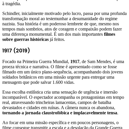
à tragédia.
Schindler, inicialmente motivado pelo lucro, passa por uma profunda
transformação moral ao testemunhar a desumanidade do regime
nazista. Sua história é um poderoso lembrete de que, mesmo nos
tempos mais sombrios, atos de coragem e compaixão podem fazer
uma diferença monumental. É um dos mais importantes
filmes
sobre guerras históricas
já feitos.
1917 (2019)
Focado na Primeira Guerra Mundial,
1917
, de Sam Mendes, é uma
proeza técnica e narrativa. O filme é apresentado como se fosse
filmado em um único plano-sequência, acompanhando dois jovens
soldados britânicos em uma missão urgente para entregar uma
mensagem que pode salvar 1.600 vidas.
Essa escolha estilística cria uma sensação de urgência e imersão
incomparável. O espectador acompanha os protagonistas em tempo
real, atravessando trincheiras lamacentas, campos de batalha
devastados e cidades em ruínas. A câmera nunca os abandona,
tornando a jornada claustrofóbica e implacavelmente tensa
.
Ao focar em uma missão específica e em poucos personagens, o
filme consegue transmitir a escala e a desolação da Grande Guerra