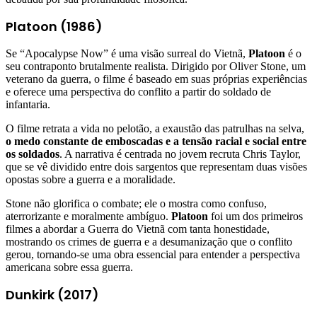
Platoon (1986)
Se “Apocalypse Now” é uma visão surreal do Vietnã,
Platoon
é o
seu contraponto brutalmente realista. Dirigido por Oliver Stone, um
veterano da guerra, o filme é baseado em suas próprias experiências
e oferece uma perspectiva do conflito a partir do soldado de
infantaria.
O filme retrata a vida no pelotão, a exaustão das patrulhas na selva,
o medo constante de emboscadas e a tensão racial e social entre
os soldados
. A narrativa é centrada no jovem recruta Chris Taylor,
que se vê dividido entre dois sargentos que representam duas visões
opostas sobre a guerra e a moralidade.
Stone não glorifica o combate; ele o mostra como confuso,
aterrorizante e moralmente ambíguo.
Platoon
foi um dos primeiros
filmes a abordar a Guerra do Vietnã com tanta honestidade,
mostrando os crimes de guerra e a desumanização que o conflito
gerou, tornando-se uma obra essencial para entender a perspectiva
americana sobre essa guerra.
Dunkirk (2017)