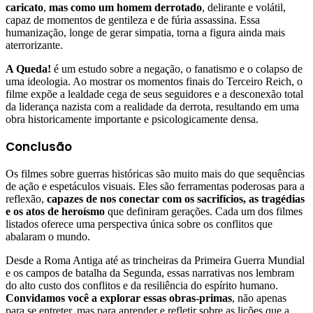
caricato
,
mas como um homem derrotado
, delirante e volátil,
capaz de momentos de gentileza e de fúria assassina. Essa
humanização, longe de gerar simpatia, torna a figura ainda mais
aterrorizante.
A Queda!
é um estudo sobre a negação, o fanatismo e o colapso de
uma ideologia. Ao mostrar os momentos finais do Terceiro Reich, o
filme expõe a lealdade cega de seus seguidores e a desconexão total
da liderança nazista com a realidade da derrota, resultando em uma
obra historicamente importante e psicologicamente densa.
Conclusão
Os filmes sobre guerras históricas são muito mais do que sequências
de ação e espetáculos visuais. Eles são ferramentas poderosas para a
reflexão,
capazes de nos conectar com os sacrifícios, as tragédias
e os atos de heroísmo
que definiram gerações. Cada um dos filmes
listados oferece uma perspectiva única sobre os conflitos que
abalaram o mundo.
Desde a Roma Antiga até as trincheiras da Primeira Guerra Mundial
e os campos de batalha da Segunda, essas narrativas nos lembram
do alto custo dos conflitos e da resiliência do espírito humano.
Convidamos você a explorar essas obras-primas
, não apenas
para se entreter, mas para aprender e refletir sobre as lições que a