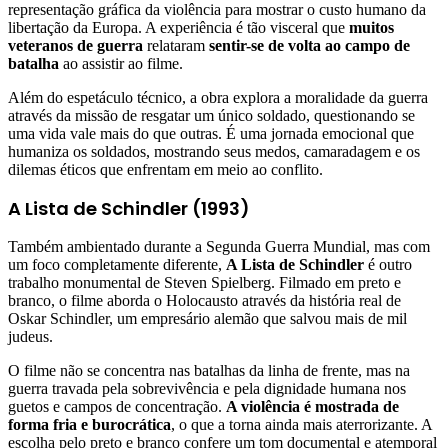
representação gráfica da violência para mostrar o custo humano da
libertação da Europa. A experiência é tão visceral que
muitos
veteranos de guerra
relataram
sentir-se de volta ao campo de
batalha
ao assistir ao filme.
Além do espetáculo técnico, a obra explora a moralidade da guerra
através da missão de resgatar um único soldado, questionando se
uma vida vale mais do que outras. É uma jornada emocional que
humaniza os soldados, mostrando seus medos, camaradagem e os
dilemas éticos que enfrentam em meio ao conflito.
A Lista de Schindler (1993)
Também ambientado durante a Segunda Guerra Mundial, mas com
um foco completamente diferente,
A Lista de Schindler
é outro
trabalho monumental de Steven Spielberg. Filmado em preto e
branco, o filme aborda o Holocausto através da história real de
Oskar Schindler, um empresário alemão que salvou mais de mil
judeus.
O filme não se concentra nas batalhas da linha de frente, mas na
guerra travada pela sobrevivência e pela dignidade humana nos
guetos e campos de concentração.
A violência é mostrada de
forma fria e burocrática
, o que a torna ainda mais aterrorizante. A
escolha pelo preto e branco confere um tom documental e atemporal