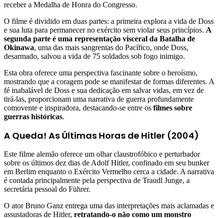
receber a Medalha de Honra do Congresso.
O filme é dividido em duas partes: a primeira explora a vida de Doss
e sua luta para permanecer no exército sem violar seus princípios.
A
segunda parte é uma representação visceral da Batalha de
Okinawa
, uma das mais sangrentas do Pacífico, onde Doss,
desarmado, salvou a vida de 75 soldados sob fogo inimigo.
Esta obra oferece uma perspectiva fascinante sobre o heroísmo,
mostrando que a coragem pode se manifestar de formas diferentes. A
fé inabalável de Doss e sua dedicação em salvar vidas, em vez de
tirá-las, proporcionam uma narrativa de guerra profundamente
comovente e inspiradora, destacando-se entre os
filmes sobre
guerras históricas
.
A Queda! As Últimas Horas de Hitler (2004)
Este filme alemão oferece um olhar claustrofóbico e perturbador
sobre os últimos dez dias de Adolf Hitler, confinado em seu bunker
em Berlim enquanto o Exército Vermelho cerca a cidade. A narrativa
é contada principalmente pela perspectiva de Traudl Junge, a
secretária pessoal do Führer.
O ator Bruno Ganz entrega uma das interpretações mais aclamadas e
assustadoras de Hitler,
retratando-o não como um monstro