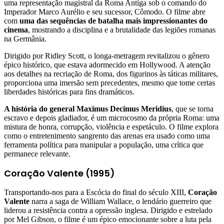
uma representação magistral da Roma Antiga sob o comando do
Imperador Marco Aurélio e seu sucessor, Cômodo. O filme abre
com
uma das sequências de batalha mais impressionantes do
cinema
, mostrando a disciplina e a brutalidade das legiões romanas
na Germânia.
Dirigido por Ridley Scott, o longa-metragem revitalizou o gênero
épico histórico, que estava adormecido em Hollywood. A atenção
aos detalhes na recriação de Roma, dos figurinos às táticas militares,
proporciona uma imersão sem precedentes, mesmo que tome certas
liberdades históricas para fins dramáticos.
A história do general Maximus Decimus Meridius
, que se torna
escravo e depois gladiador, é um microcosmo da própria Roma: uma
mistura de honra, corrupção, violência e espetáculo. O filme explora
como o entretenimento sangrento das arenas era usado como uma
ferramenta política para manipular a população, uma crítica que
permanece relevante.
Coração Valente (1995)
Transportando-nos para a Escócia do final do século XIII,
Coração
Valente
narra a saga de William Wallace, o lendário guerreiro que
liderou a resistência contra a opressão inglesa. Dirigido e estrelado
por Mel Gibson, o filme é um épico emocionante sobre a luta pela