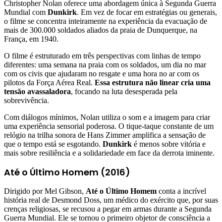
Christopher Nolan oferece uma abordagem única à Segunda Guerra
Mundial com
Dunkirk
. Em vez de focar em estratégias ou generais,
o filme se concentra inteiramente na experiência da evacuação de
mais de 300.000 soldados aliados da praia de Dunquerque, na
França, em 1940.
O filme é estruturado em três perspectivas com linhas de tempo
diferentes: uma semana na praia com os soldados, um dia no mar
com os civis que ajudaram no resgate e uma hora no ar com os
pilotos da Força Aérea Real.
Essa estrutura não linear cria uma
tensão avassaladora
, focando na luta desesperada pela
sobrevivência.
Com diálogos mínimos, Nolan utiliza o som e a imagem para criar
uma experiência sensorial poderosa. O tique-taque constante de um
relógio na trilha sonora de Hans Zimmer amplifica a sensação de
que o tempo está se esgotando.
Dunkirk
é menos sobre vitória e
mais sobre resiliência e a solidariedade em face da derrota iminente.
Até o Último Homem (2016)
Dirigido por Mel Gibson,
Até o Último Homem
conta a incrível
história real de Desmond Doss, um médico do exército que, por suas
crenças religiosas, se recusou a pegar em armas durante a Segunda
Guerra Mundial. Ele se tornou o primeiro objetor de consciência a