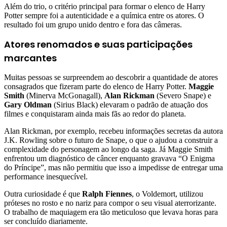
Além do trio, o critério principal para formar o elenco de Harry
Potter sempre foi a autenticidade e a química entre os atores. O
resultado foi um grupo unido dentro e fora das câmeras.
Atores renomados e suas participações
marcantes
Muitas pessoas se surpreendem ao descobrir a quantidade de atores
consagrados que fizeram parte do elenco de Harry Potter.
Maggie
Smith
(Minerva McGonagall),
Alan Rickman
(Severo Snape) e
Gary Oldman
(Sirius Black) elevaram o padrão de atuação dos
filmes e conquistaram ainda mais fãs ao redor do planeta.
Alan Rickman, por exemplo, recebeu informações secretas da autora
J.K. Rowling sobre o futuro de Snape, o que o ajudou a construir a
complexidade do personagem ao longo da saga. Já Maggie Smith
enfrentou um diagnóstico de câncer enquanto gravava “O Enigma
do Príncipe”, mas não permitiu que isso a impedisse de entregar uma
performance inesquecível.
Outra curiosidade é que
Ralph Fiennes
, o Voldemort, utilizou
próteses no rosto e no nariz para compor o seu visual aterrorizante.
O trabalho de maquiagem era tão meticuloso que levava horas para
ser concluído diariamente.