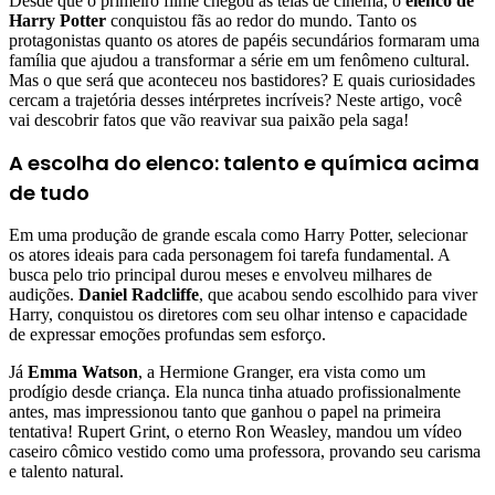
Desde que o primeiro filme chegou às telas de cinema, o
elenco de
Harry Potter
conquistou fãs ao redor do mundo. Tanto os
protagonistas quanto os atores de papéis secundários formaram uma
família que ajudou a transformar a série em um fenômeno cultural.
Mas o que será que aconteceu nos bastidores? E quais curiosidades
cercam a trajetória desses intérpretes incríveis? Neste artigo, você
vai descobrir fatos que vão reavivar sua paixão pela saga!
A escolha do elenco: talento e química acima
de tudo
Em uma produção de grande escala como Harry Potter, selecionar
os atores ideais para cada personagem foi tarefa fundamental. A
busca pelo trio principal durou meses e envolveu milhares de
audições.
Daniel Radcliffe
, que acabou sendo escolhido para viver
Harry, conquistou os diretores com seu olhar intenso e capacidade
de expressar emoções profundas sem esforço.
Já
Emma Watson
, a Hermione Granger, era vista como um
prodígio desde criança. Ela nunca tinha atuado profissionalmente
antes, mas impressionou tanto que ganhou o papel na primeira
tentativa! Rupert Grint, o eterno Ron Weasley, mandou um vídeo
caseiro cômico vestido como uma professora, provando seu carisma
e talento natural.