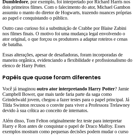
Dumbledore
, por exemplo, foi interpretado por Richard Harris nos
dois primeiros filmes. Com o falecimento do ator, Michael Gambon
assumiu o manto do diretor de Hogwarts, trazendo nuances próprias
ao papel e conquistando o público.
Outro caso curioso foi a substituição de Crabbe por Blaise Zabini
nos filmes finais. O motivo foi uma mudança legal envolvendo o
ator original, o que forçou os produtores a adaptar roteiros e cenas
de batalha.
Essas alterações, apesar de desafiadoras, foram incorporadas de
maneira orgânica, evidenciando a flexibilidade e profissionalismo do
elenco de Harry Potter.
Papéis que quase foram diferentes
Você já imaginou
outro ator interpretando Harry Potter
? Jamie
Campbell Bower, que mais tarde faria parte da saga como
Grindelwald jovem, chegou a fazer testes para o papel principal. Já
Tilda Swinton recusou o convite para viver a Professora Trelawney
devido à sua crítica ao conceito de internatos.
Além disso, Tom Felton originalmente fez teste para interpretar
Harry e Ron antes de conquistar o papel de Draco Malfoy. Esses
exemplos mostram como pequenas decisões podem mudar o curso