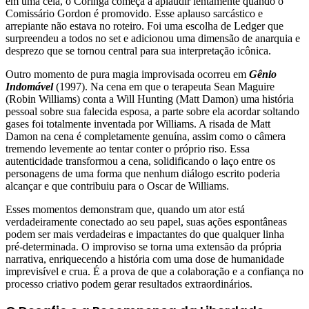
em uma cela, o Coringa começa a aplaudir lentamente quando o
Comissário Gordon é promovido. Esse aplauso sarcástico e
arrepiante não estava no roteiro. Foi uma escolha de Ledger que
surpreendeu a todos no set e adicionou uma dimensão de anarquia e
desprezo que se tornou central para sua interpretação icônica.
Outro momento de pura magia improvisada ocorreu em
Gênio
Indomável
(1997). Na cena em que o terapeuta Sean Maguire
(Robin Williams) conta a Will Hunting (Matt Damon) uma história
pessoal sobre sua falecida esposa, a parte sobre ela acordar soltando
gases foi totalmente inventada por Williams. A risada de Matt
Damon na cena é completamente genuína, assim como o câmera
tremendo levemente ao tentar conter o próprio riso. Essa
autenticidade transformou a cena, solidificando o laço entre os
personagens de uma forma que nenhum diálogo escrito poderia
alcançar e que contribuiu para o Oscar de Williams.
Esses momentos demonstram que, quando um ator está
verdadeiramente conectado ao seu papel, suas ações espontâneas
podem ser mais verdadeiras e impactantes do que qualquer linha
pré-determinada. O improviso se torna uma extensão da própria
narrativa, enriquecendo a história com uma dose de humanidade
imprevisível e crua. É a prova de que a colaboração e a confiança no
processo criativo podem gerar resultados extraordinários.