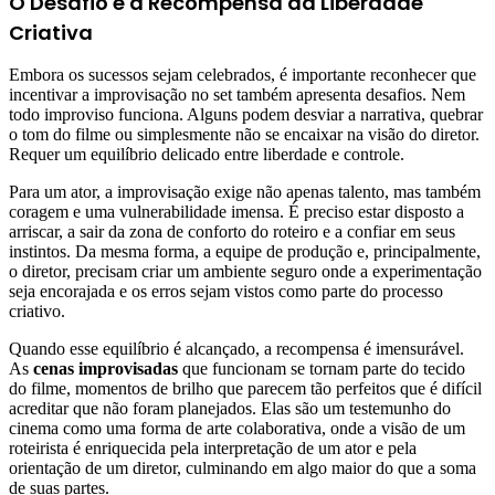
O Desafio e a Recompensa da Liberdade
Criativa
Embora os sucessos sejam celebrados, é importante reconhecer que
incentivar a improvisação no set também apresenta desafios. Nem
todo improviso funciona. Alguns podem desviar a narrativa, quebrar
o tom do filme ou simplesmente não se encaixar na visão do diretor.
Requer um equilíbrio delicado entre liberdade e controle.
Para um ator, a improvisação exige não apenas talento, mas também
coragem e uma vulnerabilidade imensa. É preciso estar disposto a
arriscar, a sair da zona de conforto do roteiro e a confiar em seus
instintos. Da mesma forma, a equipe de produção e, principalmente,
o diretor, precisam criar um ambiente seguro onde a experimentação
seja encorajada e os erros sejam vistos como parte do processo
criativo.
Quando esse equilíbrio é alcançado, a recompensa é imensurável.
As
cenas improvisadas
que funcionam se tornam parte do tecido
do filme, momentos de brilho que parecem tão perfeitos que é difícil
acreditar que não foram planejados. Elas são um testemunho do
cinema como uma forma de arte colaborativa, onde a visão de um
roteirista é enriquecida pela interpretação de um ator e pela
orientação de um diretor, culminando em algo maior do que a soma
de suas partes.