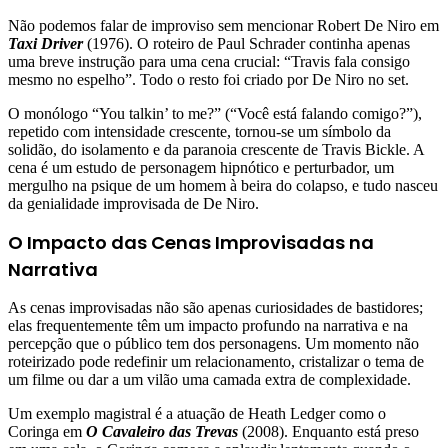
Não podemos falar de improviso sem mencionar Robert De Niro em
Taxi Driver
(1976). O roteiro de Paul Schrader continha apenas
uma breve instrução para uma cena crucial: “Travis fala consigo
mesmo no espelho”. Todo o resto foi criado por De Niro no set.
O monólogo “You talkin’ to me?” (“Você está falando comigo?”),
repetido com intensidade crescente, tornou-se um símbolo da
solidão, do isolamento e da paranoia crescente de Travis Bickle. A
cena é um estudo de personagem hipnótico e perturbador, um
mergulho na psique de um homem à beira do colapso, e tudo nasceu
da genialidade improvisada de De Niro.
O Impacto das Cenas Improvisadas na
Narrativa
As cenas improvisadas não são apenas curiosidades de bastidores;
elas frequentemente têm um impacto profundo na narrativa e na
percepção que o público tem dos personagens. Um momento não
roteirizado pode redefinir um relacionamento, cristalizar o tema de
um filme ou dar a um vilão uma camada extra de complexidade.
Um exemplo magistral é a atuação de Heath Ledger como o
Coringa em
O Cavaleiro das Trevas
(2008). Enquanto está preso