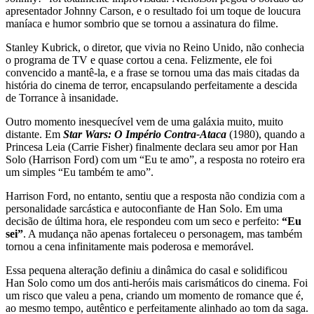
apresentador Johnny Carson, e o resultado foi um toque de loucura
maníaca e humor sombrio que se tornou a assinatura do filme.
Stanley Kubrick, o diretor, que vivia no Reino Unido, não conhecia
o programa de TV e quase cortou a cena. Felizmente, ele foi
convencido a mantê-la, e a frase se tornou uma das mais citadas da
história do cinema de terror, encapsulando perfeitamente a descida
de Torrance à insanidade.
Outro momento inesquecível vem de uma galáxia muito, muito
distante. Em
Star Wars: O Império Contra-Ataca
(1980), quando a
Princesa Leia (Carrie Fisher) finalmente declara seu amor por Han
Solo (Harrison Ford) com um “Eu te amo”, a resposta no roteiro era
um simples “Eu também te amo”.
Harrison Ford, no entanto, sentiu que a resposta não condizia com a
personalidade sarcástica e autoconfiante de Han Solo. Em uma
decisão de última hora, ele respondeu com um seco e perfeito:
“Eu
sei”
. A mudança não apenas fortaleceu o personagem, mas também
tornou a cena infinitamente mais poderosa e memorável.
Essa pequena alteração definiu a dinâmica do casal e solidificou
Han Solo como um dos anti-heróis mais carismáticos do cinema. Foi
um risco que valeu a pena, criando um momento de romance que é,
ao mesmo tempo, autêntico e perfeitamente alinhado ao tom da saga.