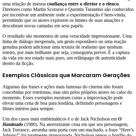
uma relação de imensa
confiança entre o diretor e o elenco
.
Diretores como Martin Scorsese e Quentin Tarantino são conhecidos
por incentivar um ambiente onde a experimentação é bem-vinda,
permitindo que os atores explorem os limites de suas atuações e
descubram novas camadas em seus papéis.
O resultado são momentos de uma veracidade impressionante. Uma
linha de diálogo inesperada, um gesto espontâneo ou uma reação
genuína podem adicionar uma textura de realismo que nenhum
roteiro, por mais brilhante que seja, conseguiria prever. É a captura
da vida em seu estado mais puro, um relâmpago de autenticidade
dentro da ficção.
Exemplos Clássicos que Marcaram Gerações
Algumas das frases e ações mais famosas do cinema não foram
concebidas por roteiristas, mas sim pelos próprios atores no calor do
momento. Esses exemplos mostram como a improvisação pode
elevar uma cena de boa para lendária, definindo personagens e
filmes inteiros para sempre.
Um dos casos mais emblemáticos é o de Jack Nicholson em
O
Iluminado
(1980). Na aterrorizante cena em que seu personagem,
Jack Torrance, arromba uma porta com um machado, a frase “Here’s
Johnny!” foi totalmente improvisada. Nicholson pegou o bordão do