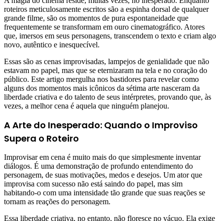
A magia do cinema reside, muitas vezes, no inesperado. Enquanto
roteiros meticulosamente escritos são a espinha dorsal de qualquer
grande filme, são os momentos de pura espontaneidade que
frequentemente se transformam em ouro cinematográfico. Atores
que, imersos em seus personagens, transcendem o texto e criam algo
novo, autêntico e inesquecível.
Essas são as cenas improvisadas, lampejos de genialidade que não
estavam no papel, mas que se eternizaram na tela e no coração do
público. Este artigo mergulha nos bastidores para revelar como
alguns dos momentos mais icônicos da sétima arte nasceram da
liberdade criativa e do talento de seus intérpretes, provando que, às
vezes, a melhor cena é aquela que ninguém planejou.
A Arte do Inesperado: Quando o Improviso
Supera o Roteiro
Improvisar em cena é muito mais do que simplesmente inventar
diálogos. É uma demonstração de profundo entendimento do
personagem, de suas motivações, medos e desejos. Um ator que
improvisa com sucesso não está saindo do papel, mas sim
habitando-o com uma intensidade tão grande que suas reações se
tornam as reações do personagem.
Essa liberdade criativa, no entanto, não floresce no vácuo. Ela exige